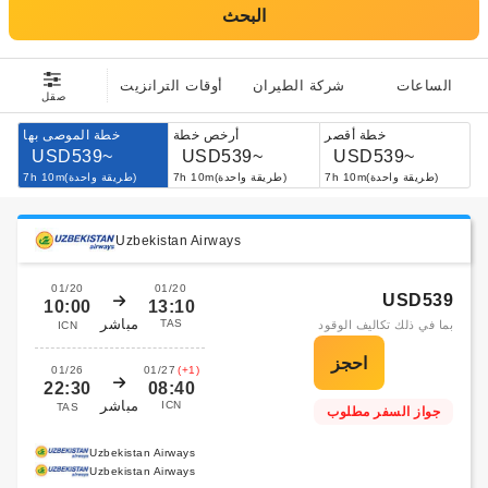
البحث
الساعات
شركة الطيران
أوقات الترانزيت
صقل
خطة أقصر
أرخص خطة
خطة الموصى بها
USD539~
USD539~
USD539~
7h 10m(طريقة واحدة)
7h 10m(طريقة واحدة)
7h 10m(طريقة واحدة)
Uzbekistan Airways
01/20
01/20
USD539
10:00
13:10
مباشر
TAS
بما في ذلك تكاليف الوقود
ICN
01/26
01/27
(+1)
22:30
08:40
مباشر
ICN
TAS
جواز السفر مطلوب
Uzbekistan Airways
Uzbekistan Airways