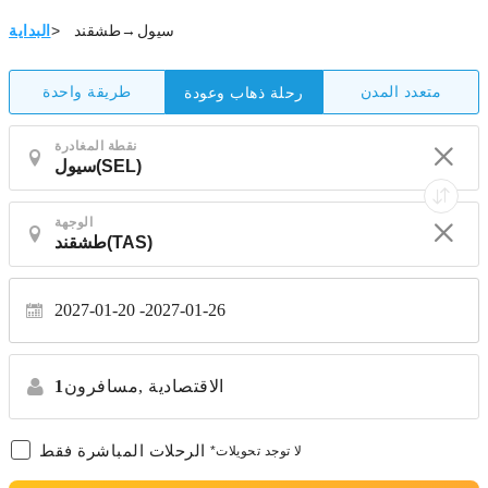
سيول→طشقند
>
البداية
متعدد المدن
طريقة واحدة
رحلة ذهاب وعودة
نقطة المغادرة
الوجهة
2027-01-20
2027-01-26
الاقتصادية
مسافرون,
1
الرحلات المباشرة فقط
*لا توجد تحويلات