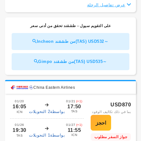
عرض تفاصيل الرحلة
على التقويم سيول⇔طشقند تحقق من أدنى سعر
Incheon من طشقند(TAS) USD532～
Gimpo من طشقند(TAS) USD535～
China Eastern Airlines
01/20
01/21
(+1)
USD870
16:05
17:50
بواسطة2 التحويلات
TAS
بما في ذلك تكاليف الوقود
ICN
01/26
01/27
(+1)
19:30
11:55
بواسطة1 التحويلات
ICN
TAS
جواز السفر مطلوب