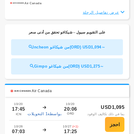
Air Canada
عرض تفاصيل الرحلة
على التقويم سيول⇔شيكاغو تحقق من أدنى سعر
Incheon من شيكاغو(ORD) USD1,094～
Gimpo من شيكاغو(ORD) USD1,275～
Air Canada
10/20
10/20
USD1,095
17:45
20:06
بواسطة1 التحويلات
ORD
بما في ذلك تكاليف الوقود
ICN
10/26
10/27
(+1)
07:03
17:25