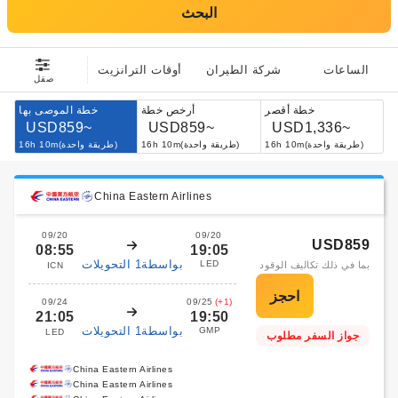
البحث
الساعات
شركة الطيران
أوقات الترانزيت
صقل
خطة أقصر
أرخص خطة
خطة الموصى بها
USD859~
USD859~
USD1,336~
16h 10m(طريقة واحدة)
16h 10m(طريقة واحدة)
16h 10m(طريقة واحدة)
China Eastern Airlines
09/20
09/20
USD859
08:55
19:05
بواسطة1 التحويلات
LED
بما في ذلك تكاليف الوقود
ICN
09/24
09/25
(+1)
21:05
19:50
بواسطة1 التحويلات
GMP
LED
جواز السفر مطلوب
China Eastern Airlines
China Eastern Airlines