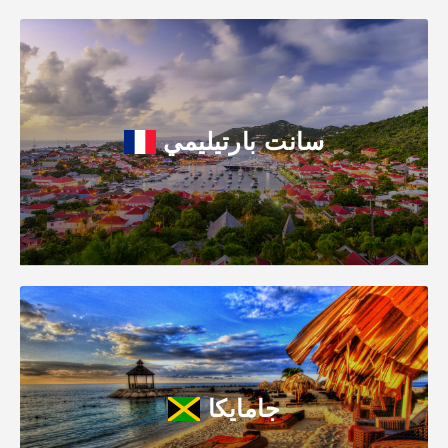
سانت بارتيليمي
جامايكا