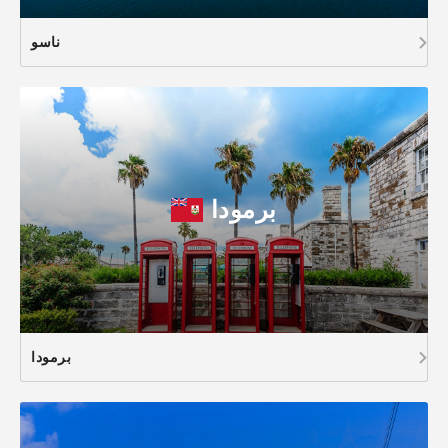
ناسو
برمودا
برمودا