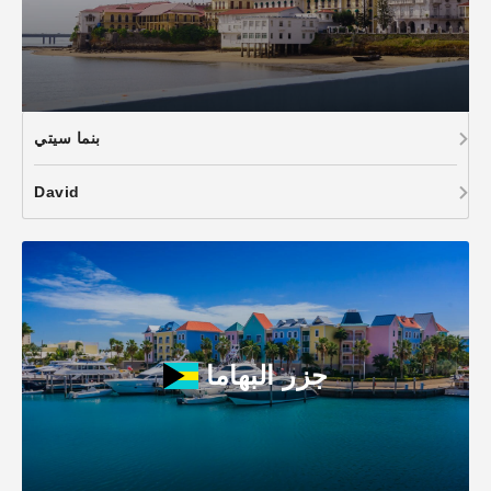
بنما سيتي
David
جزر البهاما