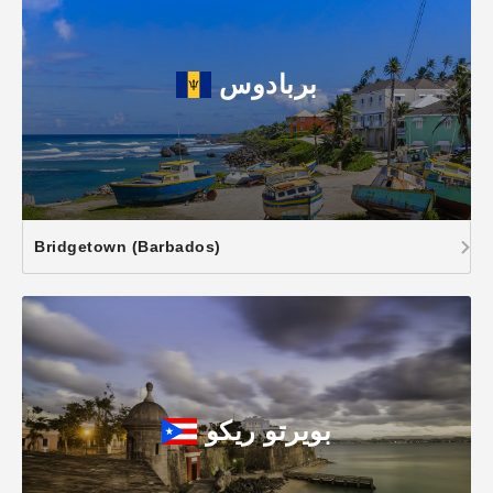
بربادوس
Bridgetown (Barbados)
بويرتو ريكو