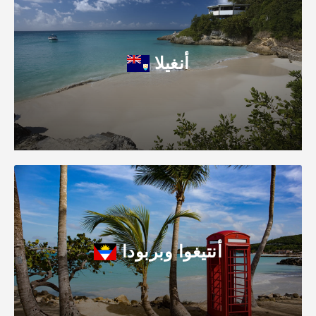
أنغيلا
أنتيغوا وبربودا