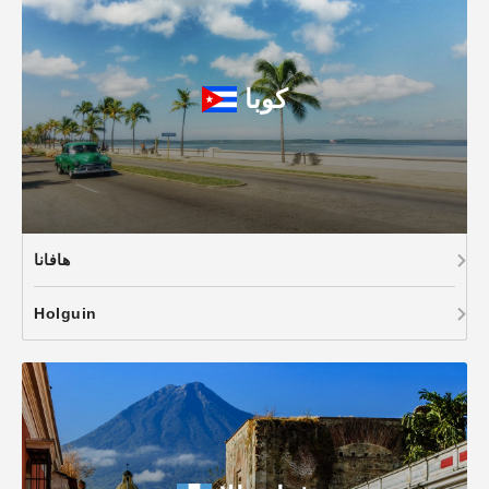
كوبا
هافانا
Holguin