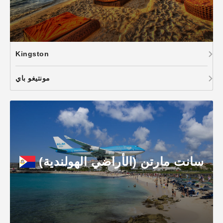
Kingston
مونتيغو باي
سانت مارتن (الأراضي الهولندية)