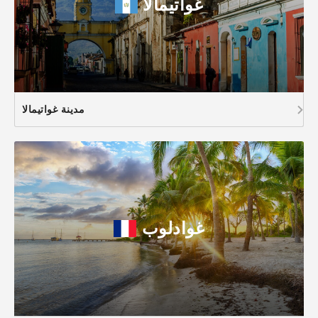
غواتيمالا
مدينة غواتيمالا
غوادلوب