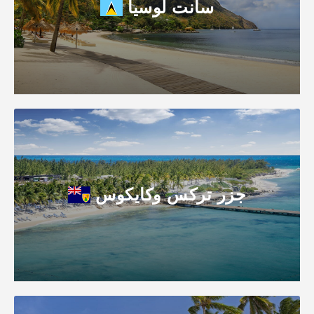
سانت لوسيا
جزر تركس وكايكوس