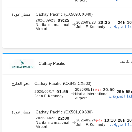
Airport
)
CX509,CX840
(
Cathay Pacific
مسار عودة
09:25
2026/09/23
24h 1
20:35
2026/09/23
Narita International
ات
John F. Kennedy
Airport
 تكاليف
Cathay Pacific
)
CX843,CX500
(
Cathay Pacific
نحو الخارج
20:50
2026/09/18
(+1)
29h 55
01:55
2026/09/17
Narita International
يلات
John F. Kennedy
Airport
)
CX501,CX830
(
Cathay Pacific
مسار عودة
22:00
2026/09/23
28h 1
13:10
2026/09/24
(+1)
Narita International
ات
John F. Kennedy
Airport