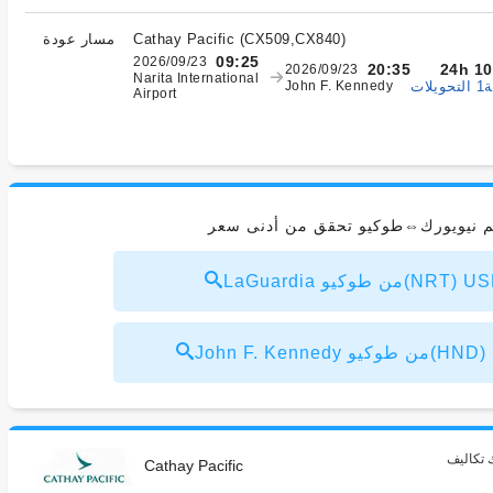
)
CX509,CX840
(
Cathay Pacific
مسار عودة
09:25
2026/09/23
24h 1
20:35
2026/09/23
Narita International
ات
John F. Kennedy
Airport
يم نيويورك⇔طوكيو تحقق من أدنى سعر
يو(NRT) USD1,000～
HND) USD1,014～
 تكاليف
Cathay Pacific