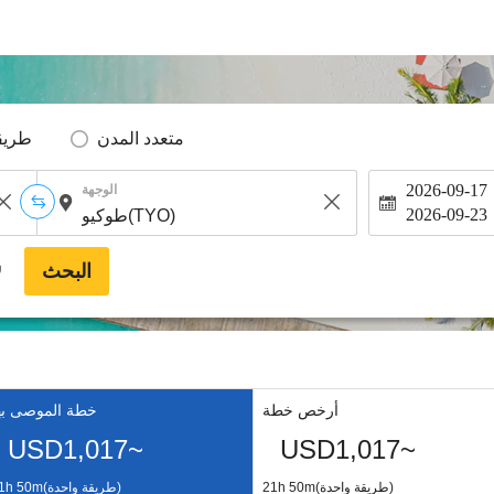
متعدد المدن
طريق
2026-09-17
الوجهة
2026-09-23
البحث
*
أرخص خطة
خطة الموصى به
USD1,017~
USD1,017~
21h 50m(طريقة واحدة)
21h 50m(طريقة واحدة)