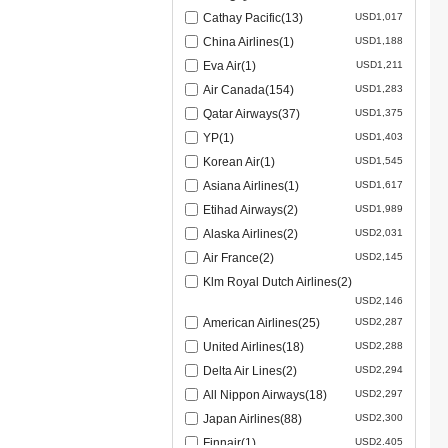
Cathay Pacific(13)
USD1,017
China Airlines(1)
USD1,188
Eva Air(1)
USD1,211
Air Canada(154)
USD1,283
Qatar Airways(37)
USD1,375
YP(1)
USD1,403
Korean Air(1)
USD1,545
Asiana Airlines(1)
USD1,617
Etihad Airways(2)
USD1,989
Alaska Airlines(2)
USD2,031
Air France(2)
USD2,145
Klm Royal Dutch Airlines(2)
USD2,146
American Airlines(25)
USD2,287
United Airlines(18)
USD2,288
Delta Air Lines(2)
USD2,294
All Nippon Airways(18)
USD2,297
Japan Airlines(88)
USD2,300
Finnair(1)
USD2,405