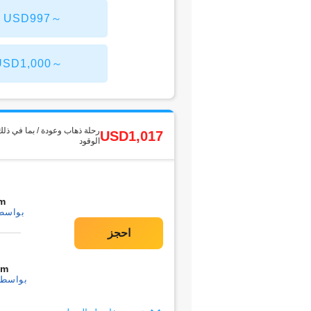
John F. Kennedy من طوكيو
Newark Liberty من طوكيو
رحلة ذهاب وعودة / بما في ذلك
USD1,017
الوقود
m
بواسطة1 التحو
0m
بواسطة1 التحويل