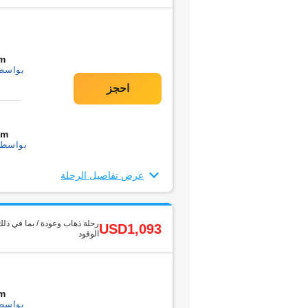
m
بواسطة1 التحو
0m
بواسطة1 التحويل
عرض تفاصيل الرحلة
رحلة ذهاب وعودة / بما في ذلك
USD1,093
الوقود
m
بواسطة1 التحو