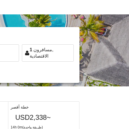
مسافرون,
1
الاقتصادية
خطة أقصر
USD2,338~
14h 0m(طريقة واحدة)