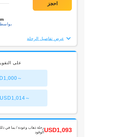
0m
بواسطة1 التحويل
عرض تفاصيل الرحلة
على التقو
LaGuardia من طوك
John F. Kennedy من طوكيو(
رحلة ذهاب وعودة / بما في ذلك
USD1,093
الوقود