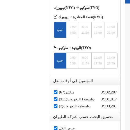
طوكيو(TYO)
نيويورك(NYC)
نيويورك(NYC)
نقطة المغادرة：
0:00
6:00
12:00
18:00
-
-
-
-
جميع
5:59
11:59
17:59
23:59
طوكيو(TYO)
الوجهة：
0:00
6:00
12:00
18:00
-
-
-
-
جميع
5:59
11:59
17:59
23:59
المهتمين في أوقات نقل
USD2,287
مباشر(67)
USD1,017
بواسطة1 التحويلات(311)
USD3,281
بواسطة2 التحويلات(2)
تحسين البحث حسب شركة الطيران
عرض الكل