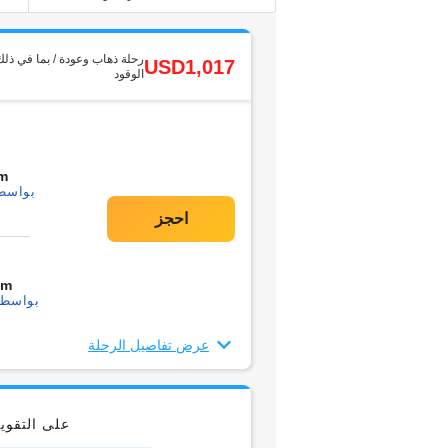
رحلة ذهاب وعودة / بما في ذلك
USD1,017
الوقود
m
بواسطة1 التحو
0m
بواسطة1 التحويل
عرض تفاصيل الرحلة
على التقو