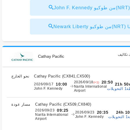
(NRT) USD997～
(NRT) USD1,000～
 تكاليف
Cathay Pacific
)
CX841,CX500
(
Cathay Pacific
نحو الخارج
20:50
2026/09/18
(+1)
21h 50
10:00
2026/09/17
Narita International
يلات
John F. Kennedy
Airport
)
CX509,CX840
(
Cathay Pacific
مسار عودة
09:25
2026/09/23
24h 1
20:35
2026/09/23
Narita International
ات
John F. Kennedy
Airport