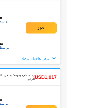
m
بواسطة1 التحو
0m
بواسطة1 التحويل
عرض تفاصيل الرحلة
رحلة ذهاب وعودة / بما في ذلك
USD1,017
الوقود
m
بواسطة1 التحو