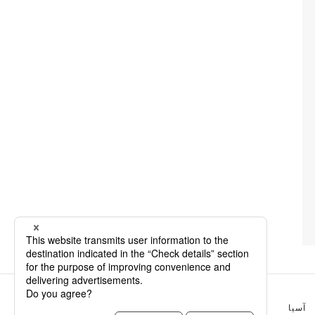
آسيا
طوكيو