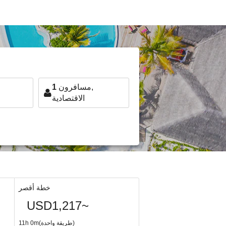
مسافرون,
1
الاقتصادية
خطة أقصر
USD1,217~
11h 0m(طريقة واحدة)