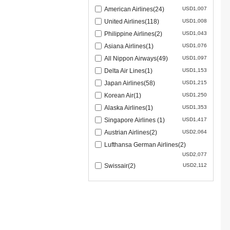
American Airlines(24)
USD1,007
United Airlines(118)
USD1,008
Philippine Airlines(2)
USD1,043
Asiana Airlines(1)
USD1,076
All Nippon Airways(49)
USD1,097
Delta Air Lines(1)
USD1,153
Japan Airlines(58)
USD1,215
Korean Air(1)
USD1,250
Alaska Airlines(1)
USD1,353
Singapore Airlines (1)
USD1,417
Austrian Airlines(2)
USD2,064
Lufthansa German Airlines(2)
USD2,077
Swissair(2)
USD2,112