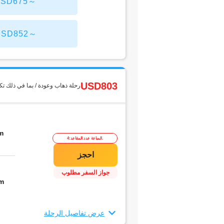
Los Angeles من طوك
Los Angeles من طوك
USD803
رحلة ذهاب وعودة / بما في ذلك تك
m
المباعة عدد المقاعد:4.
جواز السفر مطلوب
m
عرض تفاصيل الرحلة