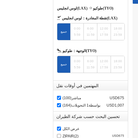
طوكيو(TYO)
لوس انجليس(LAX)
لوس انجليس(LAX)
نقطة المغادرة：
0:00
6:00
12:00
18:00
-
-
-
-
جميع
5:59
11:59
17:59
23:59
طوكيو(TYO)
الوجهة：
0:00
6:00
12:00
18:00
-
-
-
-
جميع
5:59
11:59
17:59
23:59
المهتمين في أوقات نقل
USD675
مباشر(100)
USD1,007
بواسطة1 التحويلات(164)
تحسين البحث حسب شركة الطيران
عرض الكل
ZIPAIR(2)
USD675