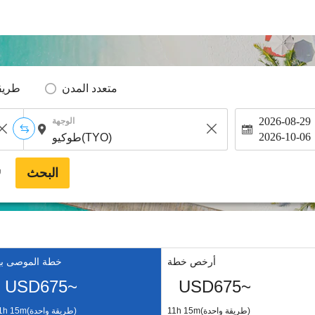
متعدد المدن
طريق
2026-08-29
الوجهة
2026-10-06
البحث
*
أرخص خطة
خطة الموصى به
USD675~
USD675~
11h 15m(طريقة واحدة)
11h 15m(طريقة واحدة)