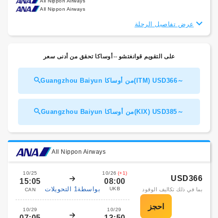
All Nippon Airways
All Nippon Airways
عرض تفاصيل الرحلة
على التقويم قوانغتشو⇔أوساكا تحقق من أدنى سعر
Guangzhou Baiyun من أوساكا(ITM) USD366～
Guangzhou Baiyun من أوساكا(KIX) USD385～
All Nippon Airways
10/25
10/26
(+1)
USD366
15:05
08:00
بواسطة1 التحويلات
UKB
بما في ذلك تكاليف الوقود
CAN
10/29
10/29
07:05
13:50