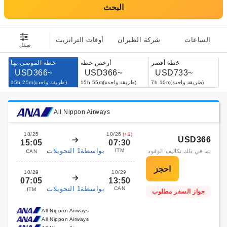
البحث
الساعات
شركة الطيران
أوقات الترانزيت
صقل
خطة أقصر
أرخص خطة
خطة الموصى بها
USD366~
USD366~
USD733~
7h 10m(طريقة واحدة)
15h 55m(طريقة واحدة)
15h 25m(طريقة واحدة)
All Nippon Airways
10/25
10/26
(+1)
USD366
15:05
07:30
بواسطة1 التحويلات
ITM
بما في ذلك تكاليف الوقود
CAN
10/29
10/29
07:05
13:50
بواسطة1 التحويلات
CAN
ITM
جواز السفر مطلوب
All Nippon Airways
All Nippon Airways