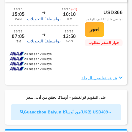
10/25
10/26
(+1)
USD366
15:05
10:10
بواسطة1 التحويلات
ITM
بما في ذلك تكاليف الوقود
CAN
10/29
10/29
07:05
13:50
بواسطة1 التحويلات
CAN
ITM
جواز السفر مطلوب
All Nippon Airways
All Nippon Airways
All Nippon Airways
All Nippon Airways
عرض تفاصيل الرحلة
على التقويم قوانغتشو⇔أوساكا تحقق من أدنى سعر
Guangzhou Baiyun من أوساكا(UKB) USD409～