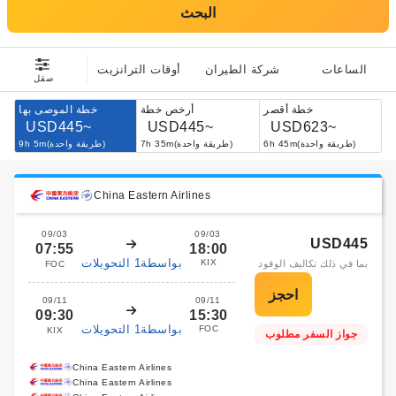
البحث
الساعات
شركة الطيران
أوقات الترانزيت
صقل
خطة أقصر
أرخص خطة
خطة الموصى بها
USD445~
USD445~
USD623~
6h 45m(طريقة واحدة)
7h 35m(طريقة واحدة)
9h 5m(طريقة واحدة)
China Eastern Airlines
09/03
09/03
USD445
07:55
18:00
بواسطة1 التحويلات
KIX
بما في ذلك تكاليف الوقود
FOC
09/11
09/11
09:30
15:30
بواسطة1 التحويلات
FOC
KIX
جواز السفر مطلوب
China Eastern Airlines
China Eastern Airlines