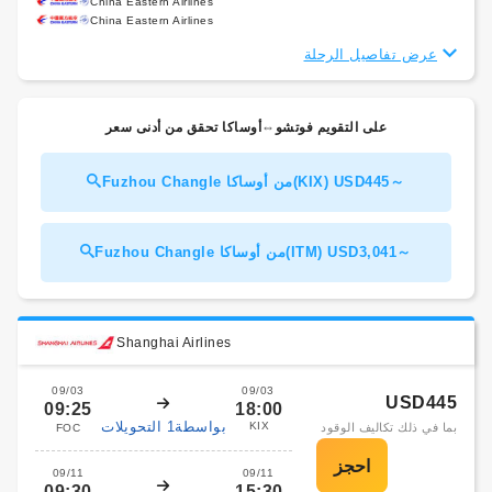
China Eastern Airlines
China Eastern Airlines
عرض تفاصيل الرحلة
على التقويم فوتشو⇔أوساكا تحقق من أدنى سعر
Fuzhou Changle من أوساكا(KIX) USD445～
Fuzhou Changle من أوساكا(ITM) USD3,041～
Shanghai Airlines
09/03
09/03
USD445
09:25
18:00
بواسطة1 التحويلات
KIX
بما في ذلك تكاليف الوقود
FOC
09/11
09/11
09:30
15:30