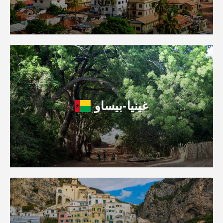
غينيا-بيساو