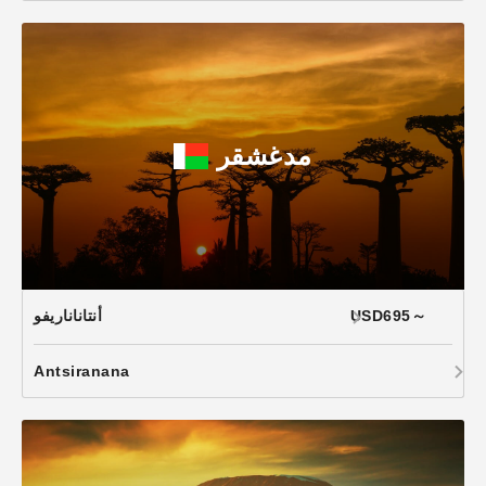
مدغشقر
USD695～
أنتاناناريفو
Antsiranana