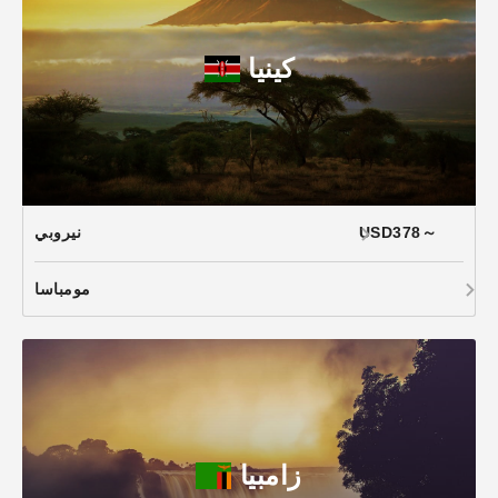
كينيا
USD378～
نيروبي
مومباسا
زامبيا