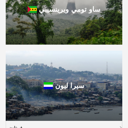
ساو تومي وبرينسيبي
سيرا ليون
فريتاون