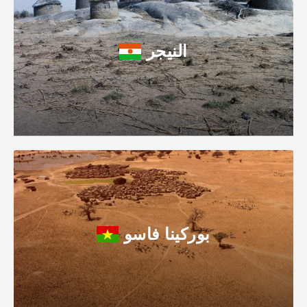
النيجر
بوركينا فاسو