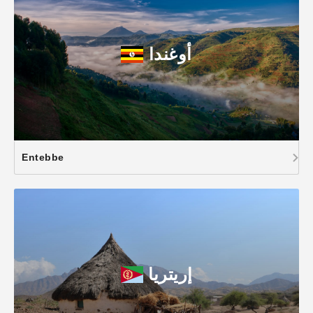
أوغندا
Entebbe
إريتريا