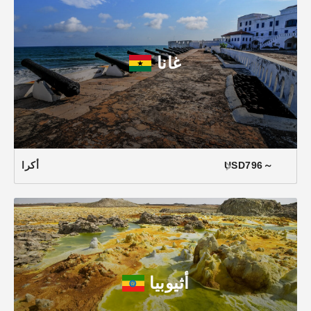
غانا
USD796～
أكرا
أثيوبيا