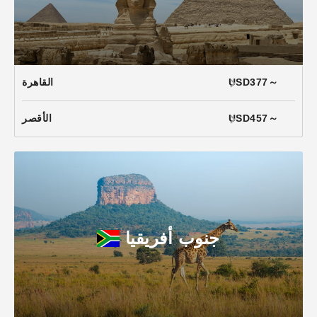
USD377～
القاهرة
USD457～
الأقصر
جنوب أفريقيا