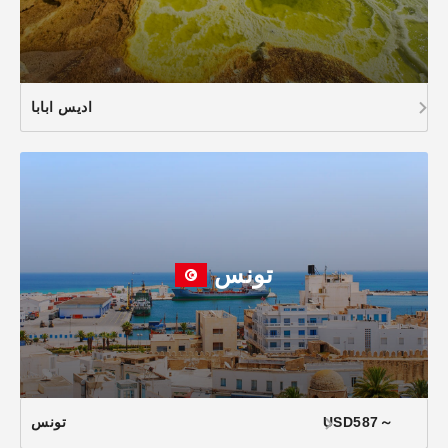
اديس ابابا
تونس
USD587～
تونس