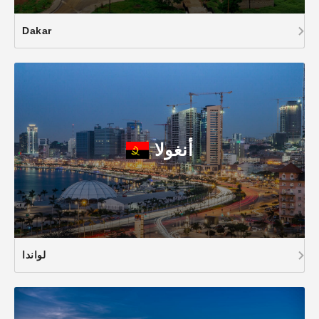
Dakar
أنغولا
لواندا