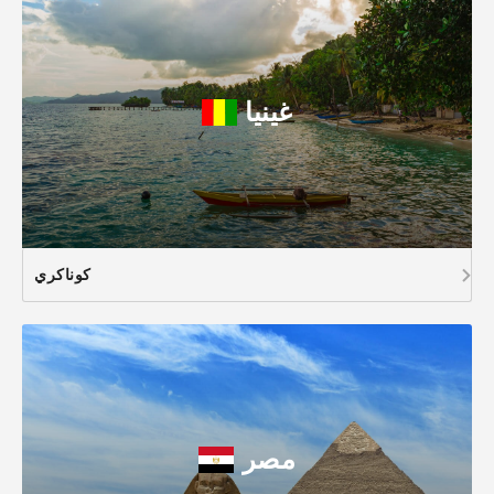
غينيا
كوناكري
مصر