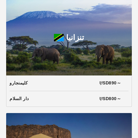
تنزانيا
USD890～
كليمنجارو
USD800～
دار السلام