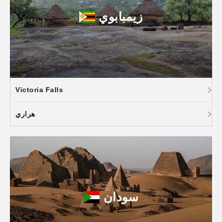
زيمبابوي
Victoria Falls
هراري
سودان