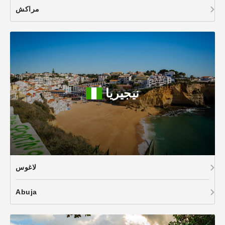
مراكش
نيجيريا
لاغوس
Abuja