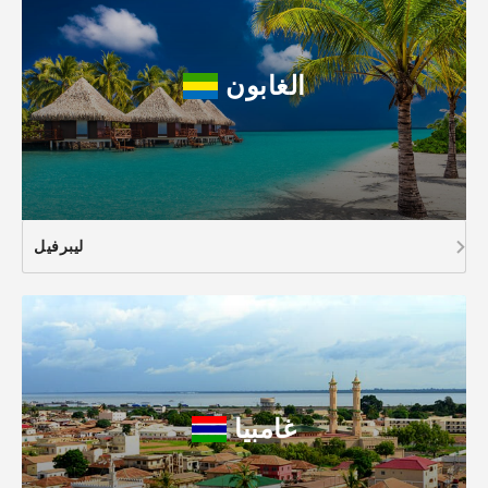
الغابون
ليبرفيل
غامبيا