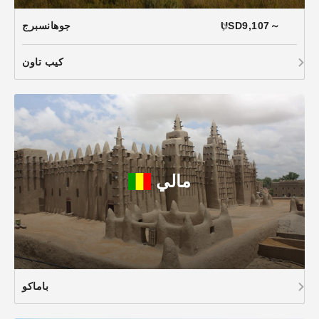
USD9,107～
جوهانسبرج
كيب تاون
مالي
باماكو