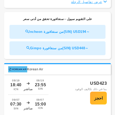
عرض تفاصيل الرحلة
على التقويم سيول⇔سنغافورة تحقق من أدنى سعر
Incheon من سنغافورة(SIN) USD194～
Gimpo من سنغافورة(SIN) USD448～
Korean Air
08/19
08/19
USD423
18:40
23:55
مباشر
SIN
بما في ذلك تكاليف الوقود
ICN
09/07
09/07
07:30
15:00
مباشر
ICN
SIN