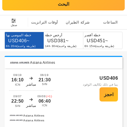
البحث
الساعات
شركة الطيران
أوقات الترانزيت
صقل
خطة أقصر
أرخص خطة
خطة الموصى بها
USD406~
USD381~
USD451~
6h 15m(طريقة واحدة)
14h 30m(طريقة واحدة)
6h 20m(طريقة واحدة)
Asiana Airlines
08/19
08/19
USD406
16:10
21:30
مباشر
SIN
بما في ذلك تكاليف الوقود
ICN
09/07
09/08
(+1)
22:50
06:40
مباشر
ICN
SIN
Asiana Airlines
Asiana Airlines