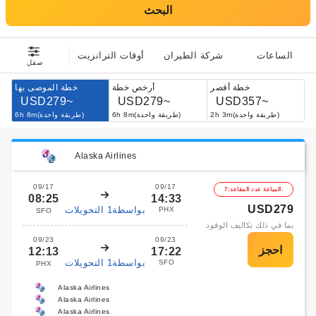
البحث
الساعات
شركة الطيران
أوقات الترانزيت
صقل
خطة أقصر
أرخص خطة
خطة الموصى بها
USD279~
USD279~
USD357~
2h 3m(طريقة واحدة)
6h 8m(طريقة واحدة)
6h 8m(طريقة واحدة)
Alaska Airlines
09/17
09/17
المباعة عدد المقاعد:7.
08:25
14:33
USD279
بواسطة1 التحويلات
PHX
SFO
بما في ذلك تكاليف الوقود
09/23
09/23
12:13
17:22
بواسطة1 التحويلات
SFO
PHX
Alaska Airlines
Alaska Airlines
Alaska Airlines