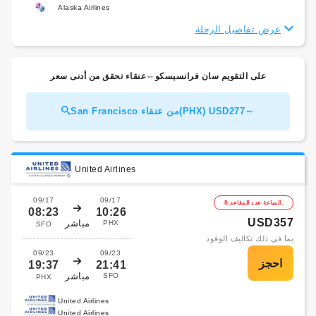
Alaska Airlines
عرض تفاصيل الرحلة
على التقويم سان فرانسيسكو⇔عنقاء تحقق من أدنى سعر
San Francisco من عنقاء(PHX) USD277～
United Airlines
09/17
09/17
المباعة عدد المقاعد:8.
08:23
10:26
USD357
مباشر
PHX
SFO
بما في ذلك تكاليف الوقود
09/23
09/23
19:37
21:41
مباشر
SFO
PHX
United Airlines
United Airlines