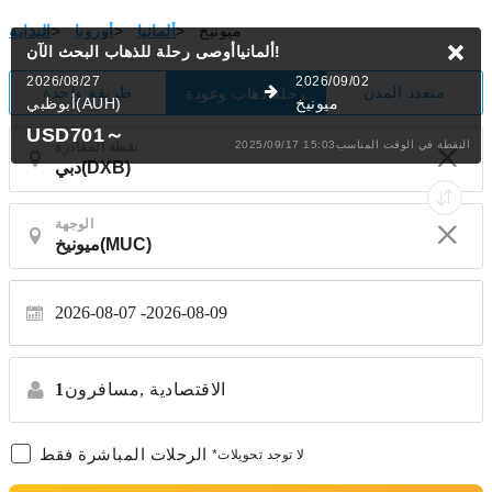
ميونيخ
>
ألمانيا
>
أوروبا
>
البداية
البحث الآن!
ألمانياأوصى رحلة للذهاب
2026/08/27
2026/09/02
متعدد المدن
طريقة واحدة
رحلة ذهاب وعودة
ميونيخ
أبوظبي(AUH)
USD701
～
2025/09/17 15:03النقطة في الوقت المناسب
نقطة المغادرة
الوجهة
2026-08-07
2026-08-09
الاقتصادية
مسافرون,
1
الرحلات المباشرة فقط
*لا توجد تحويلات