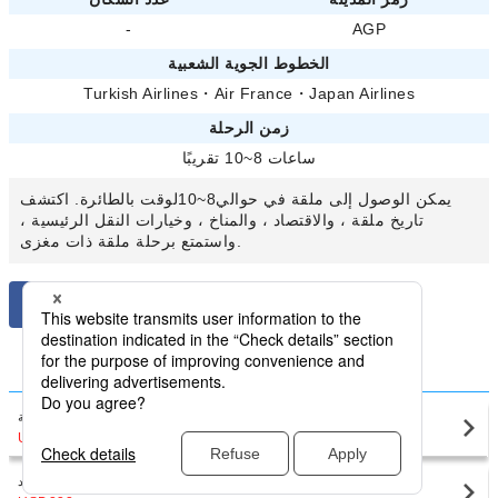
-
AGP
الخطوط الجوية الشعبية
Turkish Airlines
・
Air France
・
Japan Airlines
زمن الرحلة
ساعات 8~10 تقريبًا
يمكن الوصول إلى ملقة في حوالي8~10لوقت بالطائرة. اكتشف
تاريخ ملقة ، والاقتصاد ، والمناخ ، وخيارات النقل الرئيسية ،
واستمتع برحلة ملقة ذات مغزى.
قارن أقل أسعار إسبانيا المحلي من ملقة
ملقة(AGP)
برشلونة
USD164
〜
ملقة(AGP)
مدريد