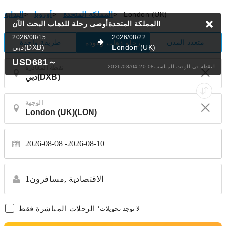
London (UK)
>
المملكة المتحدة
>
أوروبا
>
البداية
البحث الآن!
المملكة المتحدةأوصى رحلة للذهاب
2026/08/15
2026/08/22
متعدد المدن
طريقة واحدة
رحلة ذهاب وعودة
London (UK)
دبي(DXB)
USD681
～
2026/08/04 20:08النقطة في الوقت المناسب
نقطة المغادرة
الوجهة
2026-08-08
2026-08-10
الاقتصادية
مسافرون,
1
الرحلات المباشرة فقط
*لا توجد تحويلات