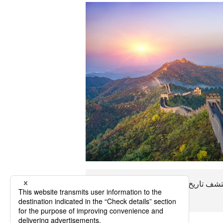
يمكن الوصول إلى Yinchuan في حوالي9~10لوقت بالطائرة. اكتشف تاريخ Yinchuan ، والاقتصاد ، والمناخ ، وخيارات النقل الرئيسية ، واستمتع برحلة
Yinchuan ذات مغزى.