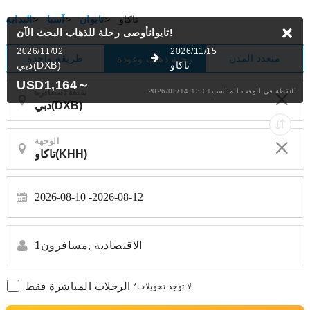
تاكاو
>
تايوان
>
آسيا
>
البداية
البحث الآن!
تايوانأوصى رحلة للذهاب
2026/11/02
2026/11/15
متعدد المدن
طريقة واحدة
رحلة ذهاب وعودة
تاكاو
دبي(DXB)
USD1,164
～
2026/03/14 13:01النقطة في الوقت المناسب
نقطة المغادرة
الوجهة
2026-08-10
2026-08-12
الاقتصادية
مسافرون,
1
الرحلات المباشرة فقط
*لا توجد تحويلات