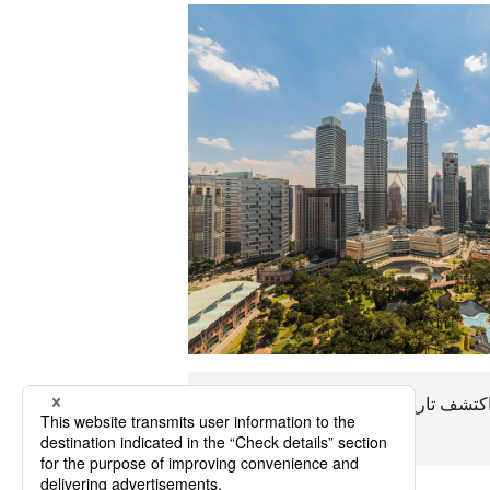
يمكن الوصول إلى Subang في حوالي----لوقت بالطائرة. اكتشف تاريخ Subang ، والاقتصاد ، والمناخ ، وخيارات النقل الرئيسية ، واستمتع برحلة
Subang ذات مغزى.