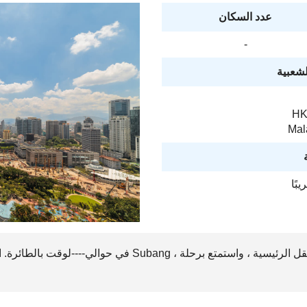
عدد السكان
-
لشعبية
HK
Mala
بًا