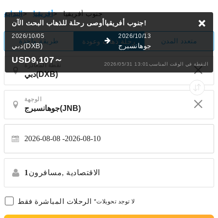
جنوب أفريقيا
>
أفريقيا
>
البداية
البحث الآن!
جنوب أفريقياأوصى رحلة للذهاب
2026/10/05
2026/10/13
متعدد المدن
طريقة واحدة
رحلة ذهاب وعودة
جوهانسبرج
دبي(DXB)
USD9,107
～
2026/05/31 13:01النقطة في الوقت المناسب
نقطة المغادرة
الوجهة
2026-08-08
2026-08-10
الاقتصادية
مسافرون,
1
الرحلات المباشرة فقط
*لا توجد تحويلات