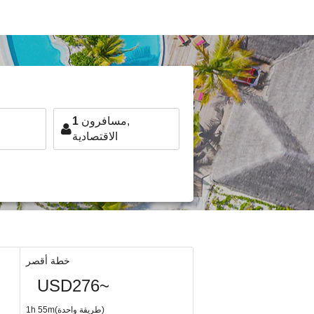
مسافرون,
1
الاقتصادية
خطة أقصر
USD276~
1h 55m(طريقة واحدة)