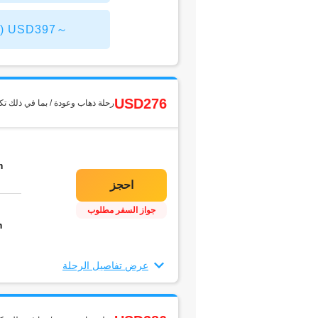
Shenyang Taoxian من سيول(7
USD276
رحلة ذهاب وعودة / بما في ذلك تك
m
جواز السفر مطلوب
m
عرض تفاصيل الرحلة