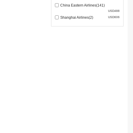
China Eastern Airlines(141)
USD488
Shanghai Airlines(2)
USD606