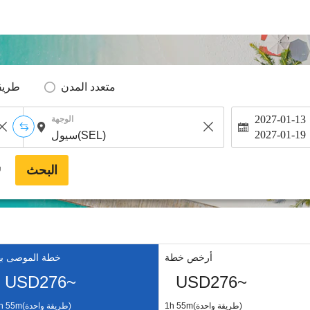
متعدد المدن
طريق
2027-01-13
الوجهة
2027-01-19
البحث
*
أرخص خطة
خطة الموصى به
USD276~
USD276~
1h 55m(طريقة واحدة)
1h 55m(طريقة واحدة)