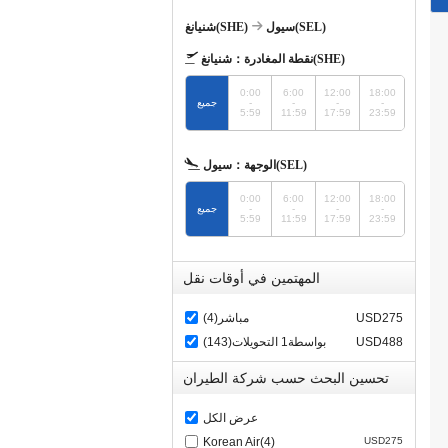
سيول(SEL)
شنيانغ(SHE)
شنيانغ(SHE)
نقطة المغادرة：
0:00
6:00
12:00
18:00
-
-
-
-
جميع
5:59
11:59
17:59
23:59
سيول(SEL)
الوجهة：
0:00
6:00
12:00
18:00
-
-
-
-
جميع
5:59
11:59
17:59
23:59
المهتمين في أوقات نقل
USD275
مباشر(4)
USD488
بواسطة1 التحويلات(143)
تحسين البحث حسب شركة الطيران
عرض الكل
Korean Air(4)
USD275