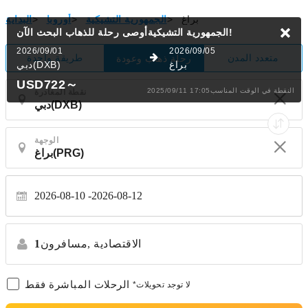
براغ
>
الجمهورية التشيكية
>
أوروبا
>
البداية
البحث الآن!
الجمهورية التشيكيةأوصى رحلة للذهاب
2026/09/01
2026/09/05
متعدد المدن
طريقة واحدة
رحلة ذهاب وعودة
براغ
دبي(DXB)
USD722
～
2025/09/11 17:05النقطة في الوقت المناسب
نقطة المغادرة
الوجهة
2026-08-10
2026-08-12
الاقتصادية
مسافرون,
1
الرحلات المباشرة فقط
*لا توجد تحويلات