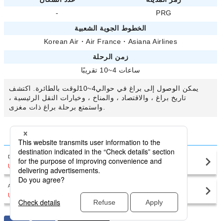
-
PRG
الخطوط الجوية الشعبية
Korean Air
・
Air France
・
Asiana Airlines
زمن الرحلة
ساعات 4~10 تقريبًا
يمكن الوصول إلى براغ في حوالي4~10لوقت بالطائرة. اكتشف
تاريخ براغ ، والاقتصاد ، والمناخ ، وخيارات النقل الرئيسية ،
واستمتع برحلة براغ ذات مغزى.
مقارنة بأقل سعر ل براغ
براغ(PRG)
Dubai
USD722
〜
براغ(PRG)
Abu Dhabi
USD737
〜