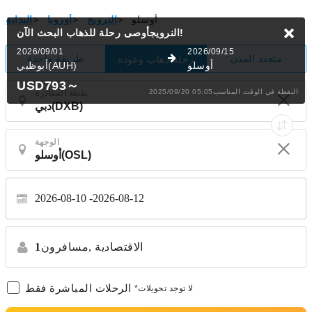
أوسلو
>
النرويج
>
أوروبا
>
البداية
البحث الآن!
النرويجأوصى رحلة للذهاب
2026/09/01
2026/09/15
متعدد المدن
طريقة واحدة
رحلة ذهاب وعودة
أوسلو
أبوظبي(AUH)
USD793
～
2025/09/20 05:05النقطة في الوقت المناسب
نقطة المغادرة
الوجهة
2026-08-10
2026-08-12
الاقتصادية
مسافرون,
1
الرحلات المباشرة فقط
*لا توجد تحويلات