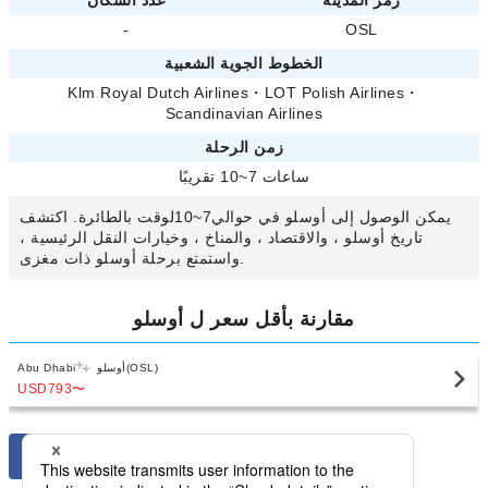
رمز المدينة
عدد السكان
-
OSL
الخطوط الجوية الشعبية
Klm Royal Dutch Airlines
・
LOT Polish Airlines
・
Scandinavian Airlines
زمن الرحلة
ساعات 7~10 تقريبًا
يمكن الوصول إلى أوسلو في حوالي7~10لوقت بالطائرة. اكتشف
تاريخ أوسلو ، والاقتصاد ، والمناخ ، وخيارات النقل الرئيسية ،
واستمتع برحلة أوسلو ذات مغزى.
مقارنة بأقل سعر ل أوسلو
أوسلو(OSL)
Abu Dhabi
USD793
〜