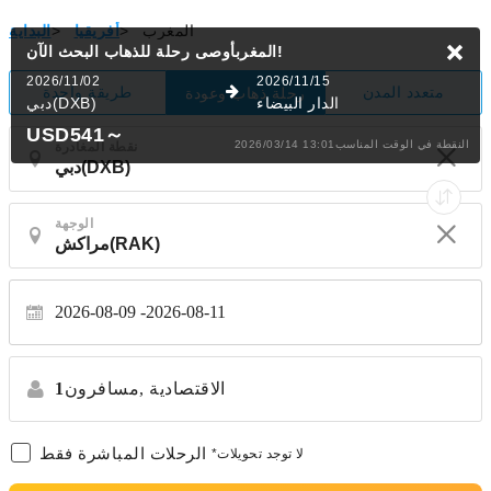
المغرب
>
أفريقيا
>
البداية
البحث الآن!
المغربأوصى رحلة للذهاب
2026/11/02
2026/11/15
متعدد المدن
طريقة واحدة
رحلة ذهاب وعودة
الدار البيضاء
دبي(DXB)
USD541
～
2026/03/14 13:01النقطة في الوقت المناسب
نقطة المغادرة
الوجهة
2026-08-09
2026-08-11
الاقتصادية
مسافرون,
1
الرحلات المباشرة فقط
*لا توجد تحويلات