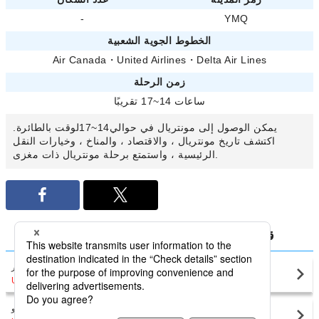
-
YMQ
الخطوط الجوية الشعبية
Air Canada
・
United Airlines
・
Delta Air Lines
زمن الرحلة
ساعات 14~17 تقريبًا
يمكن الوصول إلى مونتريال في حوالي14~17لوقت بالطائرة.
اكتشف تاريخ مونتريال ، والاقتصاد ، والمناخ ، وخيارات النقل
الرئيسية ، واستمتع برحلة مونتريال ذات مغزى.
قارن أقل أسعار كندا المحلي من مونتريال
مونتريال(YUL)
فانكوفر
USD309
〜
مونتريال(YUL)
تورونتو