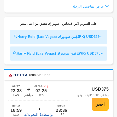
عرض تفاصيل الرحلة
على التقويم لاس فيجاس⇔نيويورك تحقق من أدنى سعر
Harry Reid (Las Vegas) من نيويورك(JFK) USD329～
Harry Reid (Las Vegas) من نيويورك(EWR) USD375～
Delta Air Lines
09/17
09/18
(+1)
USD375
23:38
07:25
مباشر
JFK
بما في ذلك تكاليف الوقود
LAS
09/22
09/22
18:59
23:36
بواسطة1 التحويلات
LAS
LGA