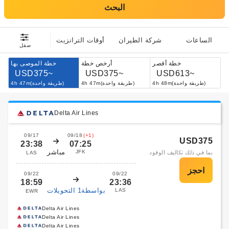
البحث
الساعات
شركة الطيران
أوقات الترانزيت
صقل
خطة أقصر
أرخص خطة
خطة الموصى بها
USD375~
USD375~
USD613~
4h 48m(طريقة واحدة)
4h 47m(طريقة واحدة)
4h 47m(طريقة واحدة)
Delta Air Lines
09/17
09/18
(+1)
USD375
23:38
07:25
مباشر
JFK
بما في ذلك تكاليف الوقود
LAS
09/22
09/22
18:59
23:36
بواسطة1 التحويلات
LAS
EWR
Delta Air Lines
Delta Air Lines
Delta Air Lines