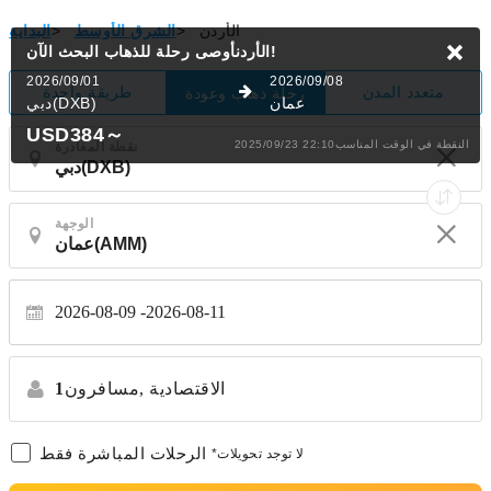
الأردن
>
الشرق الأوسط
>
البداية
البحث الآن!
الأردنأوصى رحلة للذهاب
2026/09/01
2026/09/08
متعدد المدن
طريقة واحدة
رحلة ذهاب وعودة
عمان
دبي(DXB)
USD384
～
2025/09/23 22:10النقطة في الوقت المناسب
نقطة المغادرة
الوجهة
2026-08-09
2026-08-11
الاقتصادية
مسافرون,
1
الرحلات المباشرة فقط
*لا توجد تحويلات