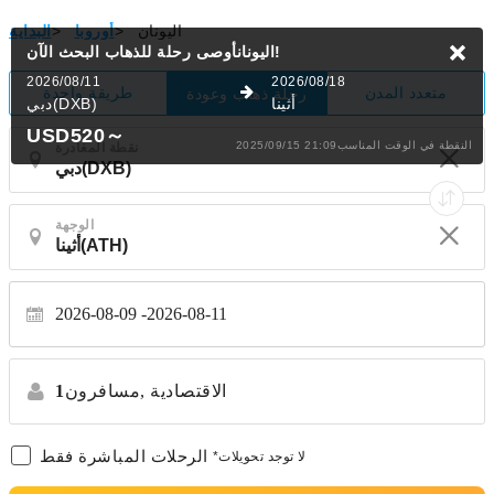
اليونان
>
أوروبا
>
البداية
البحث الآن!
اليونانأوصى رحلة للذهاب
2026/08/11
2026/08/18
متعدد المدن
طريقة واحدة
رحلة ذهاب وعودة
أثينا
دبي(DXB)
USD520
～
2025/09/15 21:09النقطة في الوقت المناسب
نقطة المغادرة
الوجهة
2026-08-09
2026-08-11
الاقتصادية
مسافرون,
1
الرحلات المباشرة فقط
*لا توجد تحويلات