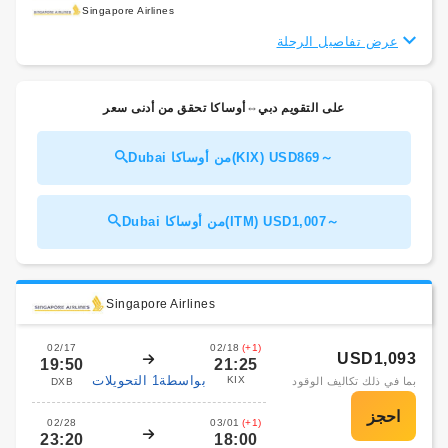
Singapore Airlines
عرض تفاصيل الرحلة
على التقويم دبي⇔أوساكا تحقق من أدنى سعر
Dubai من أوساكا(KIX) USD869～
Dubai من أوساكا(ITM) USD1,007～
Singapore Airlines
02/17
02/18
(+1)
USD1,093
19:50
21:25
بواسطة1 التحويلات
KIX
بما في ذلك تكاليف الوقود
DXB
02/28
03/01
(+1)
23:20
18:00