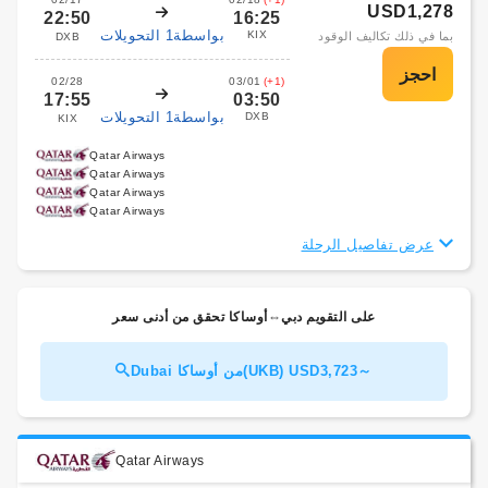
USD1,278
22:50
16:25
بواسطة1 التحويلات
KIX
بما في ذلك تكاليف الوقود
DXB
02/28
03/01
(+1)
17:55
03:50
بواسطة1 التحويلات
DXB
KIX
Qatar Airways
Qatar Airways
Qatar Airways
Qatar Airways
عرض تفاصيل الرحلة
على التقويم دبي⇔أوساكا تحقق من أدنى سعر
Dubai من أوساكا(UKB) USD3,723～
Qatar Airways