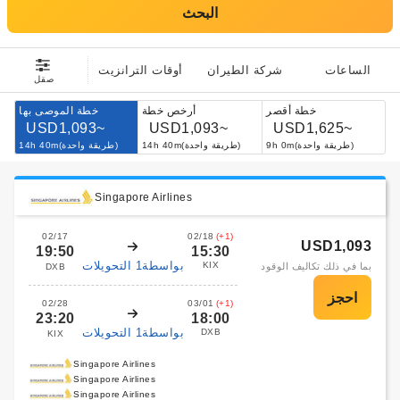
البحث
الساعات
شركة الطيران
أوقات الترانزيت
صقل
خطة أقصر
أرخص خطة
خطة الموصى بها
USD1,093~
USD1,093~
USD1,625~
9h 0m(طريقة واحدة)
14h 40m(طريقة واحدة)
14h 40m(طريقة واحدة)
Singapore Airlines
02/17
02/18
(+1)
USD1,093
19:50
15:30
بواسطة1 التحويلات
KIX
بما في ذلك تكاليف الوقود
DXB
02/28
03/01
(+1)
23:20
18:00
بواسطة1 التحويلات
DXB
KIX
Singapore Airlines
Singapore Airlines
Singapore Airlines