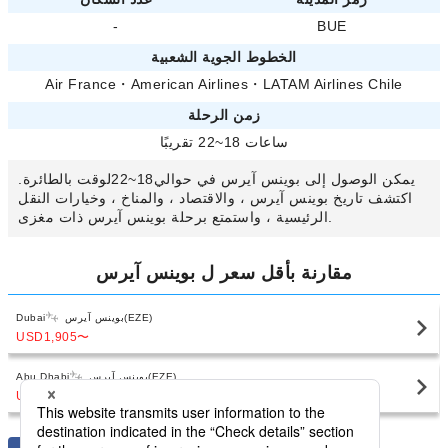
-
BUE
الخطوط الجوية الشعبية
Air France
・
American Airlines
・
LATAM Airlines Chile
زمن الرحلة
ساعات 18~22 تقريبًا
يمكن الوصول إلى بوينس آيرس في حوالي18~22لوقت بالطائرة.
اكتشف تاريخ بوينس آيرس ، والاقتصاد ، والمناخ ، وخيارات النقل
الرئيسية ، واستمتع برحلة بوينس آيرس ذات مغزى.
مقارنة بأقل سعر ل بوينس آيرس
بوينس آيرس(EZE)
Dubai
USD1,905
〜
بوينس آيرس(EZE)
Abu Dhabi
USD2,251
〜