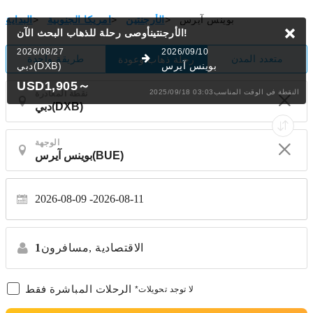
بوينس آيرس
>
الأرجنتين
>
امريكا الجنوبية
>
البداية
البحث الآن!
الأرجنتينأوصى رحلة للذهاب
2026/08/27
2026/09/10
متعدد المدن
طريقة واحدة
رحلة ذهاب وعودة
بوينس آيرس
دبي(DXB)
USD1,905
～
2025/09/18 03:03النقطة في الوقت المناسب
نقطة المغادرة
الوجهة
2026-08-09
2026-08-11
الاقتصادية
مسافرون,
1
الرحلات المباشرة فقط
*لا توجد تحويلات