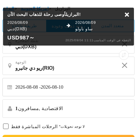
البرازيل
>
امريكا الجنوبية
>
البداية
البحث الآن!
البرازيلأوصى رحلة للذهاب
2026/08/09
2026/08/09
متعدد المدن
طريقة واحدة
رحلة ذهاب وعودة
ساو باولو
دبي(DXB)
USD987
～
2025/09/04 11:11النقطة في الوقت المناسب
نقطة المغادرة
الوجهة
2026-08-08
2026-08-10
الاقتصادية
مسافرون,
1
الرحلات المباشرة فقط
*لا توجد تحويلات