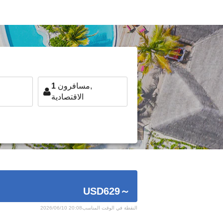
مسافرون,
1
الاقتصادية
USD629
～
2026/06/10 20:08النقطة في الوقت المناسب