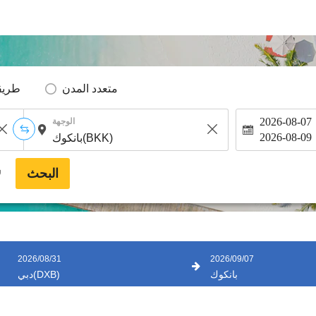
متعدد المدن
طريق
2026-08-07
الوجهة
2026-08-09
البحث
*
2026/08/31
2026/09/07
بانكوك
دبي(DXB)