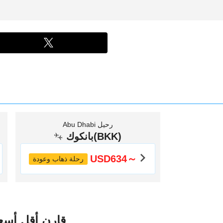
Abu Dhabi رحيل
بانكوك(BKK)
USD634～
رحلة ذهاب وعودة
قارن أقل أسعا