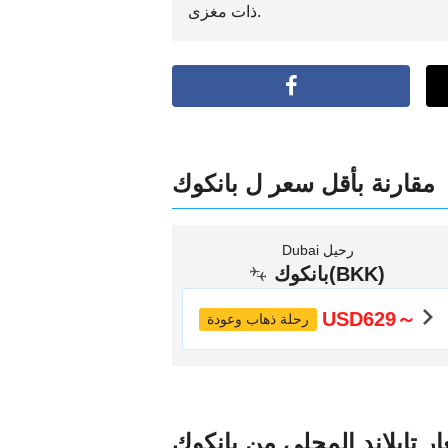
ذات مغزى.
مقارنة بأقل سعر ل بانكوك
Dubai رحيل
بانكوك(BKK)
USD629～
رحلة ذهاب وعودة
ر تايلاند المحلي من بانكوك