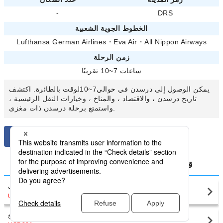
-
DRS
الخطوط الجوية الشعبية
Lufthansa German Airlines
・
Eva Air
・
All Nippon Airways
زمن الرحلة
ساعات 7~10 تقريبًا
يمكن الوصول إلى درسدن في حوالي7~10لوقت بالطائرة. اكتشف
تاريخ درسدن ، والاقتصاد ، والمناخ ، وخيارات النقل الرئيسية ،
واستمتع برحلة درسدن ذات مغزى.
قارن أقل أسعار ألمانيا المحلي من درسدن
درسدن(DRS)
فرانكفورت
USD213
〜
درسدن(DRS)
ميونيخ