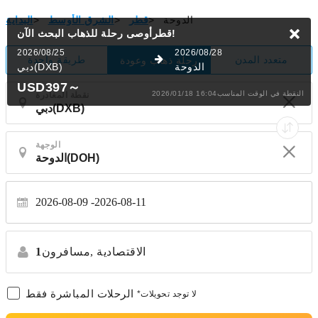
الدوحة
>
قطر
>
الشرق الأوسط
>
البداية
البحث الآن!
قطرأوصى رحلة للذهاب
2026/08/25
2026/08/28
متعدد المدن
طريقة واحدة
رحلة ذهاب وعودة
الدوحة
دبي(DXB)
USD397
～
2026/01/18 16:04النقطة في الوقت المناسب
نقطة المغادرة
الوجهة
2026-08-09
2026-08-11
الاقتصادية
مسافرون,
1
الرحلات المباشرة فقط
*لا توجد تحويلات