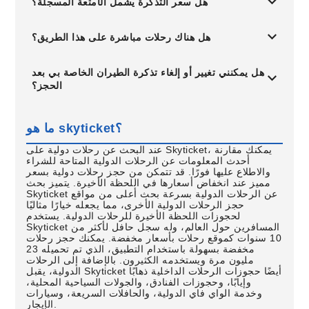
هل سعر التذكرة يشمل الأمتعة المسجلة؟
هل هناك رحلات مباشرة على هذا الطريق؟
هل يمكنني تغيير أو إلغاء تذكرة الطيران الخاصة بي بعد
الحجز؟
ما هو skyticket؟
عند البحث عن رحلات دولية على Skyticket، يمكنك مقارنة
أحدث المعلومات عن الرحلات الدولية المتاحة للشراء
والاطلاع عليها فورًا. قد تتمكن من حجز رحلات دولية بسعر
مميز عند انخفاض أسعارها في اللحظة الأخيرة. يتميز بحث
Skyticket عن الرحلات الدولية بسرعة بحث أعلى من مواقع
حجز الرحلات الدولية الأخرى، مما يجعله خيارًا مثاليًا
لحجوزات اللحظة الأخيرة للرحلات الدولية. يستخدم
Skyticket المسافرين حول العالم، وله سجل حافل لأكثر من
10 سنوات كموقع رحلات بأسعار مخفضة. يمكنك حجز رحلات
مخفضة بسهولة باستخدام التطبيق، الذي تم تحميله 23
مليون مرة ويستخدمه الكثيرون. بالإضافة إلى الرحلات
الدولية، يقبل Skyticket أيضًا حجوزات الرحلات الداخلية ذهابًا
وإيابًا، وحجوزات الفنادق، والجولات السياحية المحلية،
وخدمة الواي فاي الدولية، والحافلات السريعة، وسيارات
الإيجار.