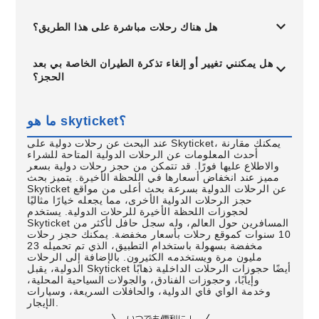
هل هناك رحلات مباشرة على هذا الطريق؟
هل يمكنني تغيير أو إلغاء تذكرة الطيران الخاصة بي بعد
الحجز؟
ما هو skyticket؟
عند البحث عن رحلات دولية على Skyticket، يمكنك مقارنة
أحدث المعلومات عن الرحلات الدولية المتاحة للشراء
والاطلاع عليها فورًا. قد تتمكن من حجز رحلات دولية بسعر
مميز عند انخفاض أسعارها في اللحظة الأخيرة. يتميز بحث
Skyticket عن الرحلات الدولية بسرعة بحث أعلى من مواقع
حجز الرحلات الدولية الأخرى، مما يجعله خيارًا مثاليًا
لحجوزات اللحظة الأخيرة للرحلات الدولية. يستخدم
Skyticket المسافرين حول العالم، وله سجل حافل لأكثر من
10 سنوات كموقع رحلات بأسعار مخفضة. يمكنك حجز رحلات
مخفضة بسهولة باستخدام التطبيق، الذي تم تحميله 23
مليون مرة ويستخدمه الكثيرون. بالإضافة إلى الرحلات
الدولية، يقبل Skyticket أيضًا حجوزات الرحلات الداخلية ذهابًا
وإيابًا، وحجوزات الفنادق، والجولات السياحية المحلية،
وخدمة الواي فاي الدولية، والحافلات السريعة، وسيارات
الإيجار.