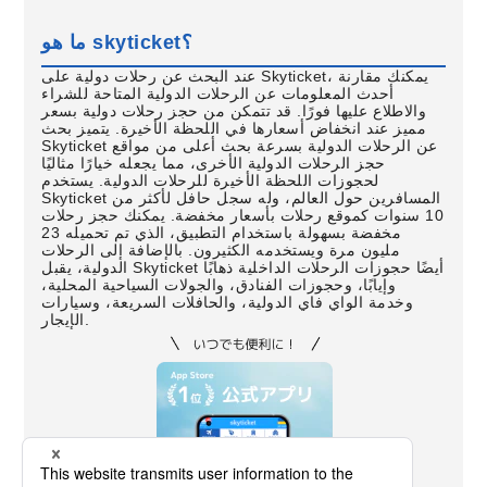
ما هو skyticket؟
عند البحث عن رحلات دولية على Skyticket، يمكنك مقارنة
أحدث المعلومات عن الرحلات الدولية المتاحة للشراء
والاطلاع عليها فورًا. قد تتمكن من حجز رحلات دولية بسعر
مميز عند انخفاض أسعارها في اللحظة الأخيرة. يتميز بحث
Skyticket عن الرحلات الدولية بسرعة بحث أعلى من مواقع
حجز الرحلات الدولية الأخرى، مما يجعله خيارًا مثاليًا
لحجوزات اللحظة الأخيرة للرحلات الدولية. يستخدم
Skyticket المسافرين حول العالم، وله سجل حافل لأكثر من
10 سنوات كموقع رحلات بأسعار مخفضة. يمكنك حجز رحلات
مخفضة بسهولة باستخدام التطبيق، الذي تم تحميله 23
مليون مرة ويستخدمه الكثيرون. بالإضافة إلى الرحلات
الدولية، يقبل Skyticket أيضًا حجوزات الرحلات الداخلية ذهابًا
وإيابًا، وحجوزات الفنادق، والجولات السياحية المحلية،
وخدمة الواي فاي الدولية، والحافلات السريعة، وسيارات
الإيجار.