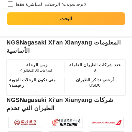
الرحلات المباشرة فقط
*لا توجد تحويلات
البحث
NGSNagasaki Xi'an Xianyang المعلومات
الأساسية
عدد شركات الطيران العاملة
زمن الرحلة
4
30
9
الساعات
الدقائق
أرخص تذاكر الطيران
متى تكون الرحلات الجوية
USD0
رخيصة؟
-
NGSNagasaki Xi'an Xianyang شركات
الطيران التي تخدم