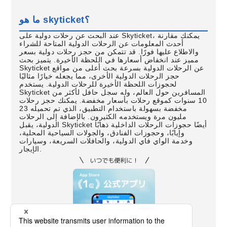
ما هو skyticket؟
عند البحث عن رحلات دولية على Skyticket، يمكنك مقارنة
أحدث المعلومات عن الرحلات الدولية المتاحة للشراء
والاطلاع عليها فورًا. قد تتمكن من حجز رحلات دولية بسعر
مميز عند انخفاض أسعارها في اللحظة الأخيرة. يتميز بحث
Skyticket عن الرحلات الدولية بسرعة بحث أعلى من مواقع
حجز الرحلات الدولية الأخرى، مما يجعله خيارًا مثاليًا
لحجوزات اللحظة الأخيرة للرحلات الدولية. يستخدم
Skyticket المسافرين حول العالم، وله سجل حافل لأكثر من
10 سنوات كموقع رحلات بأسعار مخفضة. يمكنك حجز رحلات
مخفضة بسهولة باستخدام التطبيق، الذي تم تحميله 23
مليون مرة ويستخدمه الكثيرون. بالإضافة إلى الرحلات
الدولية، يقبل Skyticket أيضًا حجوزات الرحلات الداخلية ذهابًا
وإيابًا، وحجوزات الفنادق، والجولات السياحية المحلية،
وخدمة الواي فاي الدولية، والحافلات السريعة، وسيارات
الإيجار.