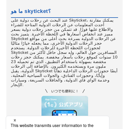
ما هو skyticket؟
عند البحث عن رحلات دولية على Skyticket، يمكنك مقارنة
أحدث المعلومات عن الرحلات الدولية المتاحة للشراء
والاطلاع عليها فورًا. قد تتمكن من حجز رحلات دولية بسعر
مميز عند انخفاض أسعارها في اللحظة الأخيرة. يتميز بحث
Skyticket عن الرحلات الدولية بسرعة بحث أعلى من مواقع
حجز الرحلات الدولية الأخرى، مما يجعله خيارًا مثاليًا
لحجوزات اللحظة الأخيرة للرحلات الدولية. يستخدم
Skyticket المسافرين حول العالم، وله سجل حافل لأكثر من
10 سنوات كموقع رحلات بأسعار مخفضة. يمكنك حجز رحلات
مخفضة بسهولة باستخدام التطبيق، الذي تم تحميله 23
مليون مرة ويستخدمه الكثيرون. بالإضافة إلى الرحلات
الدولية، يقبل Skyticket أيضًا حجوزات الرحلات الداخلية ذهابًا
وإيابًا، وحجوزات الفنادق، والجولات السياحية المحلية،
وخدمة الواي فاي الدولية، والحافلات السريعة، وسيارات
الإيجار.