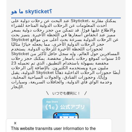
ما هو skyticket؟
عند البحث عن رحلات دولية على Skyticket، يمكنك مقارنة
أحدث المعلومات عن الرحلات الدولية المتاحة للشراء
والاطلاع عليها فورًا. قد تتمكن من حجز رحلات دولية بسعر
مميز عند انخفاض أسعارها في اللحظة الأخيرة. يتميز بحث
Skyticket عن الرحلات الدولية بسرعة بحث أعلى من مواقع
حجز الرحلات الدولية الأخرى، مما يجعله خيارًا مثاليًا
لحجوزات اللحظة الأخيرة للرحلات الدولية. يستخدم
Skyticket المسافرين حول العالم، وله سجل حافل لأكثر من
10 سنوات كموقع رحلات بأسعار مخفضة. يمكنك حجز رحلات
مخفضة بسهولة باستخدام التطبيق، الذي تم تحميله 23
مليون مرة ويستخدمه الكثيرون. بالإضافة إلى الرحلات
الدولية، يقبل Skyticket أيضًا حجوزات الرحلات الداخلية ذهابًا
وإيابًا، وحجوزات الفنادق، والجولات السياحية المحلية،
وخدمة الواي فاي الدولية، والحافلات السريعة، وسيارات
الإيجار.