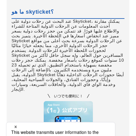
ما هو skyticket؟
عند البحث عن رحلات دولية على Skyticket، يمكنك مقارنة
أحدث المعلومات عن الرحلات الدولية المتاحة للشراء
والاطلاع عليها فورًا. قد تتمكن من حجز رحلات دولية بسعر
مميز عند انخفاض أسعارها في اللحظة الأخيرة. يتميز بحث
Skyticket عن الرحلات الدولية بسرعة بحث أعلى من مواقع
حجز الرحلات الدولية الأخرى، مما يجعله خيارًا مثاليًا
لحجوزات اللحظة الأخيرة للرحلات الدولية. يستخدم
Skyticket المسافرين حول العالم، وله سجل حافل لأكثر من
10 سنوات كموقع رحلات بأسعار مخفضة. يمكنك حجز رحلات
مخفضة بسهولة باستخدام التطبيق، الذي تم تحميله 23
مليون مرة ويستخدمه الكثيرون. بالإضافة إلى الرحلات
الدولية، يقبل Skyticket أيضًا حجوزات الرحلات الداخلية ذهابًا
وإيابًا، وحجوزات الفنادق، والجولات السياحية المحلية،
وخدمة الواي فاي الدولية، والحافلات السريعة، وسيارات
الإيجار.