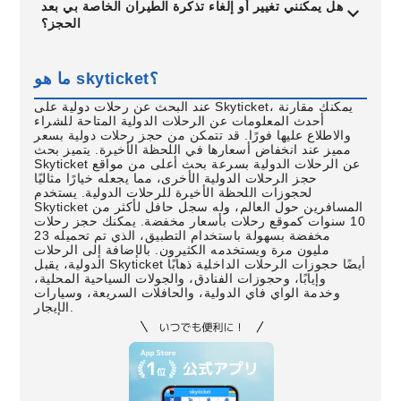
هل يمكنني تغيير أو إلغاء تذكرة الطيران الخاصة بي بعد
الحجز؟
ما هو skyticket؟
عند البحث عن رحلات دولية على Skyticket، يمكنك مقارنة
أحدث المعلومات عن الرحلات الدولية المتاحة للشراء
والاطلاع عليها فورًا. قد تتمكن من حجز رحلات دولية بسعر
مميز عند انخفاض أسعارها في اللحظة الأخيرة. يتميز بحث
Skyticket عن الرحلات الدولية بسرعة بحث أعلى من مواقع
حجز الرحلات الدولية الأخرى، مما يجعله خيارًا مثاليًا
لحجوزات اللحظة الأخيرة للرحلات الدولية. يستخدم
Skyticket المسافرين حول العالم، وله سجل حافل لأكثر من
10 سنوات كموقع رحلات بأسعار مخفضة. يمكنك حجز رحلات
مخفضة بسهولة باستخدام التطبيق، الذي تم تحميله 23
مليون مرة ويستخدمه الكثيرون. بالإضافة إلى الرحلات
الدولية، يقبل Skyticket أيضًا حجوزات الرحلات الداخلية ذهابًا
وإيابًا، وحجوزات الفنادق، والجولات السياحية المحلية،
وخدمة الواي فاي الدولية، والحافلات السريعة، وسيارات
الإيجار.