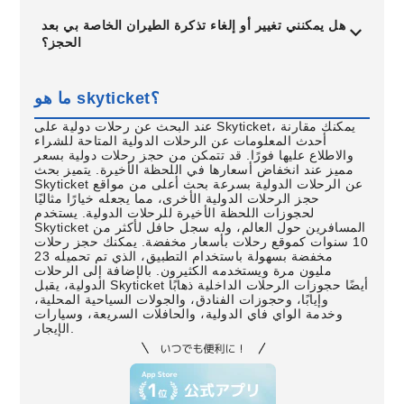
هل يمكنني تغيير أو إلغاء تذكرة الطيران الخاصة بي بعد
الحجز؟
ما هو skyticket؟
عند البحث عن رحلات دولية على Skyticket، يمكنك مقارنة
أحدث المعلومات عن الرحلات الدولية المتاحة للشراء
والاطلاع عليها فورًا. قد تتمكن من حجز رحلات دولية بسعر
مميز عند انخفاض أسعارها في اللحظة الأخيرة. يتميز بحث
Skyticket عن الرحلات الدولية بسرعة بحث أعلى من مواقع
حجز الرحلات الدولية الأخرى، مما يجعله خيارًا مثاليًا
لحجوزات اللحظة الأخيرة للرحلات الدولية. يستخدم
Skyticket المسافرين حول العالم، وله سجل حافل لأكثر من
10 سنوات كموقع رحلات بأسعار مخفضة. يمكنك حجز رحلات
مخفضة بسهولة باستخدام التطبيق، الذي تم تحميله 23
مليون مرة ويستخدمه الكثيرون. بالإضافة إلى الرحلات
الدولية، يقبل Skyticket أيضًا حجوزات الرحلات الداخلية ذهابًا
وإيابًا، وحجوزات الفنادق، والجولات السياحية المحلية،
وخدمة الواي فاي الدولية، والحافلات السريعة، وسيارات
الإيجار.