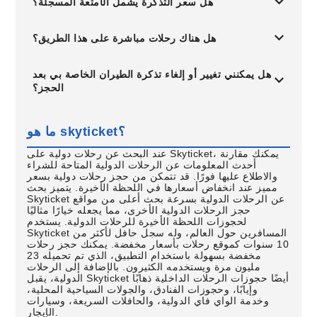
هل سعر التذكرة يشمل الأمتعة المسجلة؟
هل هناك رحلات مباشرة على هذا الطريق؟
هل يمكنني تغيير أو إلغاء تذكرة الطيران الخاصة بي بعد
الحجز؟
ما هو skyticket؟
عند البحث عن رحلات دولية على Skyticket، يمكنك مقارنة
أحدث المعلومات عن الرحلات الدولية المتاحة للشراء
والاطلاع عليها فورًا. قد تتمكن من حجز رحلات دولية بسعر
مميز عند انخفاض أسعارها في اللحظة الأخيرة. يتميز بحث
Skyticket عن الرحلات الدولية بسرعة بحث أعلى من مواقع
حجز الرحلات الدولية الأخرى، مما يجعله خيارًا مثاليًا
لحجوزات اللحظة الأخيرة للرحلات الدولية. يستخدم
Skyticket المسافرين حول العالم، وله سجل حافل لأكثر من
10 سنوات كموقع رحلات بأسعار مخفضة. يمكنك حجز رحلات
مخفضة بسهولة باستخدام التطبيق، الذي تم تحميله 23
مليون مرة ويستخدمه الكثيرون. بالإضافة إلى الرحلات
الدولية، يقبل Skyticket أيضًا حجوزات الرحلات الداخلية ذهابًا
وإيابًا، وحجوزات الفنادق، والجولات السياحية المحلية،
وخدمة الواي فاي الدولية، والحافلات السريعة، وسيارات
الإيجار.