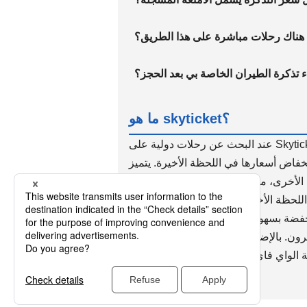
هناك رحلات مباشرة على هذا الطريق؟
اء تذكرة الطيران الخاصة بي بعد الحجز؟
ما هو skyticket؟
عند البحث عن رحلات دولية على Skyticket، يمكنك مقارنة أحدث المعلومات عن الرحلات الدولية المتاحة للشراء
خفاض أسعارها في اللحظة الأخيرة. يتميز
بحث Skyticket عن الرحلات الدولية بسرعة بحث أعلى من مواقع حجز الرحلات الدولية الأخرى، مما يجعله خيارًا
 للرحلات الدولية. يستخدم Skyticket المسافرين حول العالم، وله سجل حافل لأكثر
فضة بسهولة باستخدام التطبيق، الذي تم
إضافة إلى الرحلات الدولية، يقبل Skyticket أيضًا حجوزات الرحلات
مة الواي فاي الدولية، والحافلات السريعة،
وسيارات الإيجار.