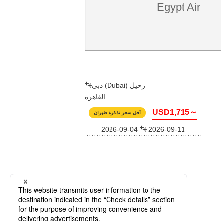
Egypt Air
دبي (Dubai) رحيل
القاهرة
USD1,715～
أقل سعر تذكرة طيران
2026-09-04
2026-09-11