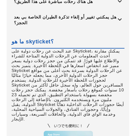
هل هناك رحلات مباشرة على هذا الطريق؟
هل يمكنني تغيير أو إلغاء تذكرة الطيران الخاصة بي بعد
الحجز؟
ما هو skyticket؟
عند البحث عن رحلات دولية على Skyticket، يمكنك مقارنة
أحدث المعلومات عن الرحلات الدولية المتاحة للشراء
والاطلاع عليها فورًا. قد تتمكن من حجز رحلات دولية بسعر
مميز عند انخفاض أسعارها في اللحظة الأخيرة. يتميز بحث
Skyticket عن الرحلات الدولية بسرعة بحث أعلى من مواقع
حجز الرحلات الدولية الأخرى، مما يجعله خيارًا مثاليًا
لحجوزات اللحظة الأخيرة للرحلات الدولية. يستخدم
Skyticket المسافرين حول العالم، وله سجل حافل لأكثر من
10 سنوات كموقع رحلات بأسعار مخفضة. يمكنك حجز رحلات
مخفضة بسهولة باستخدام التطبيق، الذي تم تحميله 23
مليون مرة ويستخدمه الكثيرون. بالإضافة إلى الرحلات
الدولية، يقبل Skyticket أيضًا حجوزات الرحلات الداخلية ذهابًا
وإيابًا، وحجوزات الفنادق، والجولات السياحية المحلية،
وخدمة الواي فاي الدولية، والحافلات السريعة، وسيارات
الإيجار.