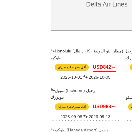
Delta Air Lines
 (دانيال · K · مطار اينو الدولية) رحيل
ورك
طوكيو
USD842～
أقل سعر تذكرة طيران
2026-10-01
2026-10-05
سيول (Incheon ) رحيل
كو
نيويورك
USD988～
أقل سعر تذكرة طيران
2026-09-08
2026-09-13
طوكيو (Haneda Airport) رحيل