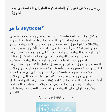
هل يمكنني تغيير أو إلغاء تذكرة الطيران الخاصة بي بعد
الحجز؟
ما هو skyticket؟
عند البحث عن رحلات دولية على Skyticket، يمكنك مقارنة
أحدث المعلومات عن الرحلات الدولية المتاحة للشراء
والاطلاع عليها فورًا. قد تتمكن من حجز رحلات دولية بسعر
مميز عند انخفاض أسعارها في اللحظة الأخيرة. يتميز بحث
Skyticket عن الرحلات الدولية بسرعة بحث أعلى من مواقع
حجز الرحلات الدولية الأخرى، مما يجعله خيارًا مثاليًا
لحجوزات اللحظة الأخيرة للرحلات الدولية. يستخدم
Skyticket المسافرين حول العالم، وله سجل حافل لأكثر من
10 سنوات كموقع رحلات بأسعار مخفضة. يمكنك حجز رحلات
مخفضة بسهولة باستخدام التطبيق، الذي تم تحميله 23
مليون مرة ويستخدمه الكثيرون. بالإضافة إلى الرحلات
الدولية، يقبل Skyticket أيضًا حجوزات الرحلات الداخلية ذهابًا
وإيابًا، وحجوزات الفنادق، والجولات السياحية المحلية،
وخدمة الواي فاي الدولية، والحافلات السريعة، وسيارات
الإيجار.