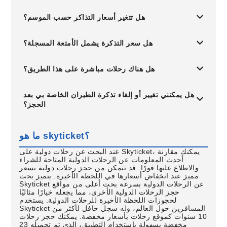
هل تتغير أسعار التذاكر حسب الموسم؟
هل سعر التذكرة يشمل الأمتعة المسجلة؟
هل هناك رحلات مباشرة على هذا الطريق؟
هل يمكنني تغيير أو إلغاء تذكرة الطيران الخاصة بي بعد
الحجز؟
ما هو skyticket؟
عند البحث عن رحلات دولية على Skyticket، يمكنك مقارنة
أحدث المعلومات عن الرحلات الدولية المتاحة للشراء
والاطلاع عليها فورًا. قد تتمكن من حجز رحلات دولية بسعر
مميز عند انخفاض أسعارها في اللحظة الأخيرة. يتميز بحث
Skyticket عن الرحلات الدولية بسرعة بحث أعلى من مواقع
حجز الرحلات الدولية الأخرى، مما يجعله خيارًا مثاليًا
لحجوزات اللحظة الأخيرة للرحلات الدولية. يستخدم
Skyticket المسافرين حول العالم، وله سجل حافل لأكثر من
10 سنوات كموقع رحلات بأسعار مخفضة. يمكنك حجز رحلات
مخفضة بسهولة باستخدام التطبيق، الذي تم تحميله 23