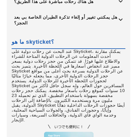
هل هناك رحلات مباشرة على هذا الطريق؟
هل يمكنني تغيير أو إلغاء تذكرة الطيران الخاصة بي بعد
الحجز؟
ما هو skyticket؟
عند البحث عن رحلات دولية على Skyticket، يمكنك مقارنة
أحدث المعلومات عن الرحلات الدولية المتاحة للشراء
والاطلاع عليها فورًا. قد تتمكن من حجز رحلات دولية بسعر
مميز عند انخفاض أسعارها في اللحظة الأخيرة. يتميز بحث
Skyticket عن الرحلات الدولية بسرعة بحث أعلى من مواقع
حجز الرحلات الدولية الأخرى، مما يجعله خيارًا مثاليًا
لحجوزات اللحظة الأخيرة للرحلات الدولية. يستخدم
Skyticket المسافرين حول العالم، وله سجل حافل لأكثر من
10 سنوات كموقع رحلات بأسعار مخفضة. يمكنك حجز رحلات
مخفضة بسهولة باستخدام التطبيق، الذي تم تحميله 23
مليون مرة ويستخدمه الكثيرون. بالإضافة إلى الرحلات
الدولية، يقبل Skyticket أيضًا حجوزات الرحلات الداخلية ذهابًا
وإيابًا، وحجوزات الفنادق، والجولات السياحية المحلية،
وخدمة الواي فاي الدولية، والحافلات السريعة، وسيارات
الإيجار.